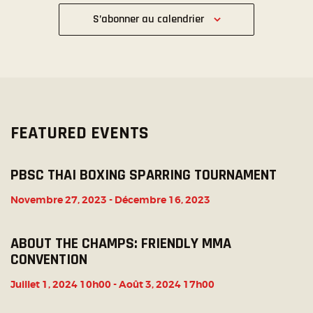
T
,
,
,
,
,
,
,
È
E
t
t
t
t
t
t
t
S’abonner au calendrier
I
N
,
,
,
,
,
,
,
M
O
E
E
N
M
N
D
E
T
E
N
S
V
T
FEATURED EVENTS
U
E
PBSC THAI BOXING SPARRING TOURNAMENT
S
Novembre 27, 2023
-
Décembre 16, 2023
É
V
ABOUT THE CHAMPS: FRIENDLY MMA
È
CONVENTION
N
E
Juillet 1, 2024 10h00
-
Août 3, 2024 17h00
M