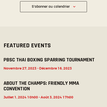
T
,
,
,
,
,
,
,
È
E
t
t
t
t
t
t
t
S’abonner au calendrier
I
N
,
,
,
,
,
,
,
M
O
E
E
N
M
N
D
E
T
E
N
S
V
T
FEATURED EVENTS
U
E
PBSC THAI BOXING SPARRING TOURNAMENT
S
Novembre 27, 2023
-
Décembre 16, 2023
É
V
ABOUT THE CHAMPS: FRIENDLY MMA
È
CONVENTION
N
E
Juillet 1, 2024 10h00
-
Août 3, 2024 17h00
M