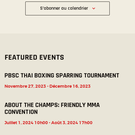
T
,
,
,
,
,
,
,
È
E
t
t
t
t
t
t
t
S’abonner au calendrier
I
N
,
,
,
,
,
,
,
M
O
E
E
N
M
N
D
E
T
E
N
S
V
T
FEATURED EVENTS
U
E
PBSC THAI BOXING SPARRING TOURNAMENT
S
Novembre 27, 2023
-
Décembre 16, 2023
É
V
ABOUT THE CHAMPS: FRIENDLY MMA
È
CONVENTION
N
E
Juillet 1, 2024 10h00
-
Août 3, 2024 17h00
M