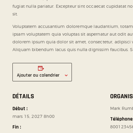
fugiat nulla pariatur. Excepteur sint occaecat cupidatat no
sit.
Voluptatem accusantium doloremque laudantium, totam rem
ipsam voluptatem quia voluptas sit aspernatur aut odit a
dolorem ipsum quia dolor sit amet, consectetur, adipis
Aliquam bibendum lacus quis nulla dignissim faucibus. 
Ajouter au calendrier
DÉTAILS
ORGANI
Début :
Mark Rum
mars 15, 2027 8h00
Téléphone
Fin :
80012345