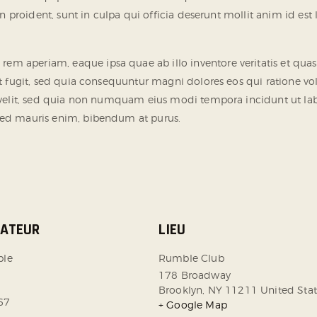
n proident, sunt in culpa qui officia deserunt mollit anim id est
 aperiam, eaque ipsa quae ab illo inventore veritatis et quasi
ut fugit, sed quia consequuntur magni dolores eos qui ratione v
ci velit, sed quia non numquam eius modi tempora incidunt ut 
Sed mauris enim, bibendum at purus.
SATEUR
LIEU
ble
Rumble Club
178 Broadway
Brooklyn
,
NY
11211
United Stat
67
+ Google Map