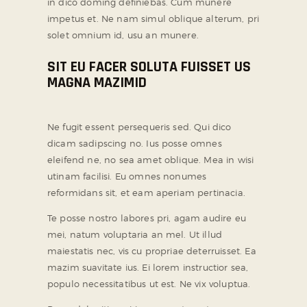
in dico doming definiebas. Cum munere
impetus et. Ne nam simul oblique alterum, pri
solet omnium id, usu an munere.
SIT EU FACER SOLUTA FUISSET US
MAGNA MAZIMID
Ne fugit essent persequeris sed. Qui dico
dicam sadipscing no. Ius posse omnes
eleifend ne, no sea amet oblique. Mea in wisi
utinam facilisi. Eu omnes nonumes
reformidans sit, et eam aperiam pertinacia.
Te posse nostro labores pri, agam audire eu
mei, natum voluptaria an mel. Ut illud
maiestatis nec, vis cu propriae deterruisset. Ea
mazim suavitate ius. Ei lorem instructior sea,
populo necessitatibus ut est. Ne vix voluptua.