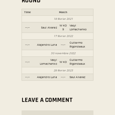
ROUND
Time
Match
18 février 2021
W KO
Vasyl
--:--
Saul Alvarez
9
Lomachenko
17 février 2022
Guillermo
--:--
Alejandro Luna
--:--
Rigondeaux
30 novembre 2022
Vasyl
Guillermo
--:--
W KO
Lomachenko
Rigondeaux
28 février 2023
--:--
Alejandro Luna
--:--
Saul Alvarez
LEAVE A COMMENT